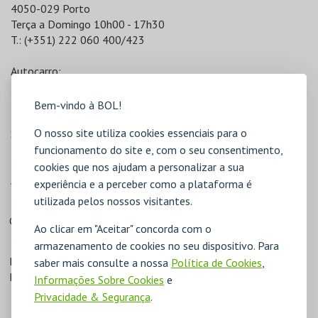
4050-029 Porto
Terça a Domingo 10h00 - 17h30
T.: (+351) 222 060 400/423
Autocarro:
500, 900, 901, 906, ZM, ZR, 1
Bem-vindo à BOL!
Metro:
O nosso site utiliza cookies essenciais para o
S. Bento Estacionamento: Praça do Infante D. Henrique
funcionamento do site e, com o seu consentimento,
Nota
cookies que nos ajudam a personalizar a sua
A entrada ao domingo é gratuíta.
experiência e a perceber como a plataforma é
utilizada pelos nossos visitantes.
PREÇOS
Geral - 4€
Ao clicar em "Aceitar" concorda com o
DESCONTOS
armazenamento de cookies no seu dispositivo. Para
Bilhete para grupo (>10)
Entidades com protocolo
saber mais consulte a nossa
Política de Cookies
,
Maiores de 65 anos
Situação de desemprego
Informações Sobre Cookies
e
Privacidade & Segurança
.