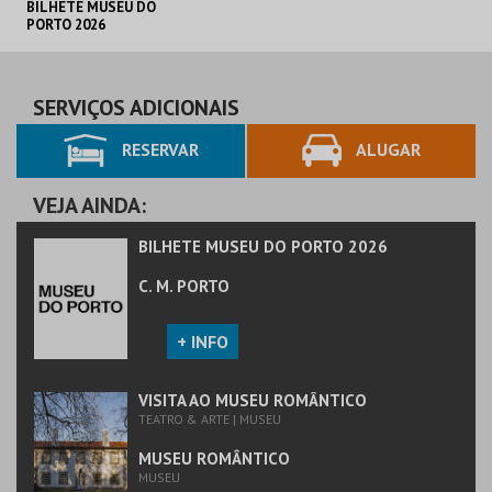
BILHETE MUSEU DO
PORTO 2026
C. M. PORTO
AQUISIÇÃO
SERVIÇOS ADICIONAIS
RESERVAR
ALUGAR
MAIS INFO
COMPRAR
VEJA AINDA:
BILHETE MUSEU DO PORTO 2026
C. M. PORTO
+ INFO
VISITA AO MUSEU ROMÂNTICO
TEATRO & ARTE | MUSEU
MUSEU ROMÂNTICO
MUSEU