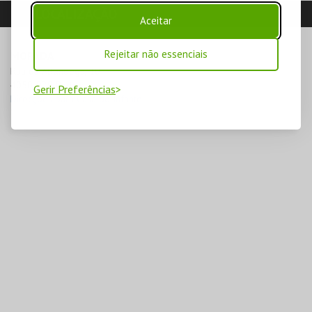
LOCALIZAÇÃO
Aceitar
Rejeitar não essenciais
MORADA
Rua da Alfândega, 10

4050-029 Porto
Gerir Preferências
Direcções para Casa do Infante