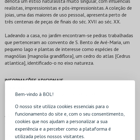
denota um estilo naturalista muito singular, com influências
realistas, impressionistas e pós-impressionistas. A coleção de
joias, uma das maiores de uso pessoal, apresenta perto de
três centenas de peças de finais do séc. XVII ao séc. XX.
Ladeando a casa, no jardim encontram-se pedras trabalhadas
que pertenceram ao convento de S. Bento de Avé-Maria, um
pequeno lago e plantas de interesse como espécies de
magnólias [magnolia grandiflora], um cedro do atlas [Cedrus
atlantica], identificado-o no eixo natureza.
INFORMAÇÕES ADICIONAIS
Endereço
Bem-vindo à BOL!
Rua de Nossa Senhora de Fátima, 291 / 299
4050-428 Porto
O nosso site utiliza cookies essenciais para o
funcionamento do site e, com o seu consentimento,
Autocarro
cookies que nos ajudam a personalizar a sua
203, 302, 203, 302, 508
experiência e a perceber como a plataforma é
Metro
utilizada pelos nossos visitantes.