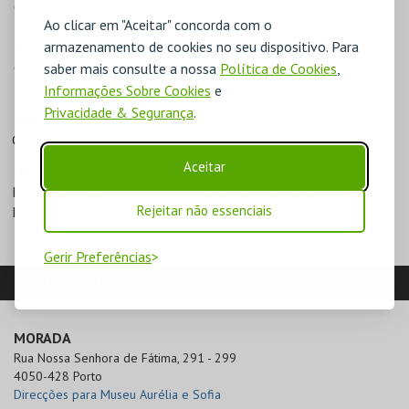
Carolina Michaëlis
Ao clicar em "Aceitar" concorda com o
armazenamento de cookies no seu dispositivo. Para
Estacionamento
Casa da Música
saber mais consulte a nossa
Política de Cookies
,
Informações Sobre Cookies
e
Privacidade & Segurança
.
PREÇOS
Geral - 4€
Aceitar
DESCONTOS
Bilhete para grupo (>10)
Entidades com protocolo
Rejeitar não essenciais
Maiores de 65 anos
Situação de desemprego
Gerir Preferências
LOCALIZAÇÃO
MORADA
Rua Nossa Senhora de Fátima, 291 - 299

4050-428 Porto
Direcções para Museu Aurélia e Sofia