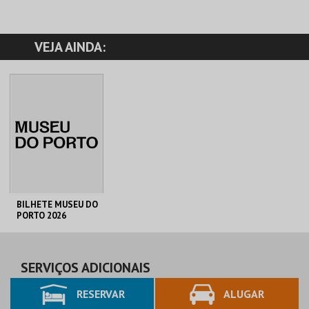
VEJA AINDA:
BILHETE MUSEU DO
PORTO 2026
C. M. PORTO
AQUISIÇÃO
SERVIÇOS ADICIONAIS
RESERVAR
ALUGAR
MAIS INFO